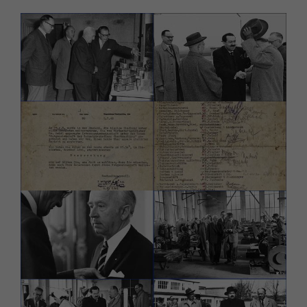
Drop us a line
info@yourdomain.com
About us
Lorem ipsum dolor sit amet, consectetuer
adipiscing elit.
Aenean commodo ligula eget dolor. Aenean massa.
Cum sociis natoque penatibus et magnis dis parturient
montes, nascetur ridiculus mus. Donec quam felis,
ultricies nec.