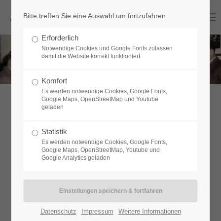
Bitte treffen Sie eine Auswahl um fortzufahren
Menu
Login
Erforderlich
Benutzername
Notwendige Cookies und Google Fonts zulassen
damit die Website korrekt funktioniert
Komfort
Es werden notwendige Cookies, Google Fonts,
Passwort
Google Maps, OpenStreetMap und Youtube
geladen
Chronik
Statistik
Die Entwicklung der Industriegemeinde Neutraubling ist ohne
Es werden notwendige Cookies, Google Fonts,
Google Maps, OpenStreetMap, Youtube und
Anmelden
die Aktivitäten der Aufbaugemeinschaft nicht denkbar.
Google Analytics geladen
Die Fabrikanten und Gewerbetreibenden auf dem
Register
|
Lost your password?
Ruinengelände des Messerschmitt Flughafens schlossen sich
1948 zur „Notgemeinschaft” zusammen, um die gemeinsamen
Support
Datenschutz
Impressum
Weitere Informationen
Schwierigkeiten des Neuanfangs zu meistern.