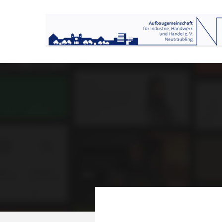
Login
S
Benutzername
Lor
Passwort
Anmelden
We 
Mon
Register
|
Lost your password?
About us