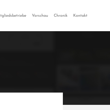
tgliedsbetriebe
Vorschau
Chronik
Kontakt
 600
s?
om