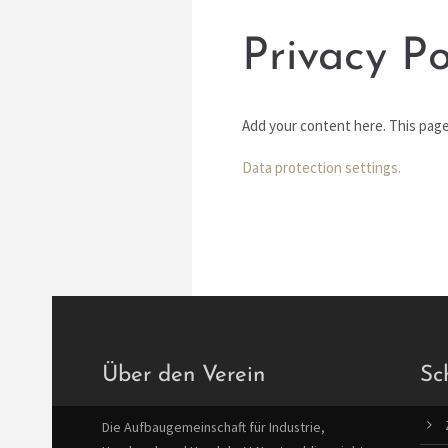
Lorem ipsum dolor sit amet,
consectetuer adipiscing elit.
Privacy Po
Aenean commodo ligula eget dolor.
Aenean massa. Cum sociis natoque
penatibus et magnis dis parturient
Add your content here. This pag
montes, nascetur ridiculus mus. Donec
quam felis, ultricies nec.
Data protection settings.
Über den Verein
Sc
Die Aufbaugemeinschaft für Industrie,